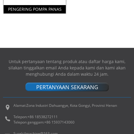
PENGERING POMPA PANAS
Untuk pertanyaan tentang produk atau daftar harga kami,
silakan tinggalkan email Anda kepada kami dan kami akan
menghubungi Anda dalam waktu 24 jam.
PERTANYAAN SEKARANG
Alamat:
Zona Industri Dahuangye, Kota Gongyi, Provinsi Henan
Telepon:
+86 18538272111
Telepon genggam:
+86 15937143060
Surel
cjlmachine@163.com