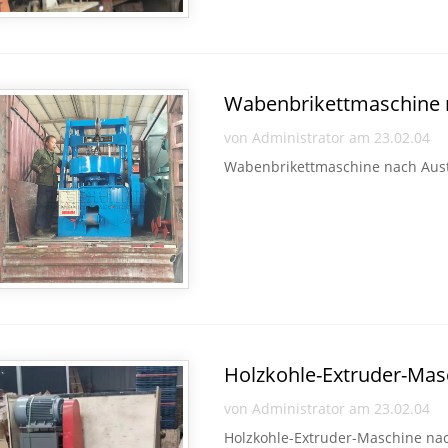
Wabenbrikettmaschine n
von Administrator am 23.02.04
Wabenbrikettmaschine nach Austr
Holzkohle-Extruder-Masc
von Administrator am 23.02.04
Holzkohle-Extruder-Maschine nach