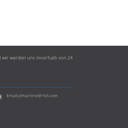
nd wir werden uns innerhalb von 24
Email
cjlmachine@163.com