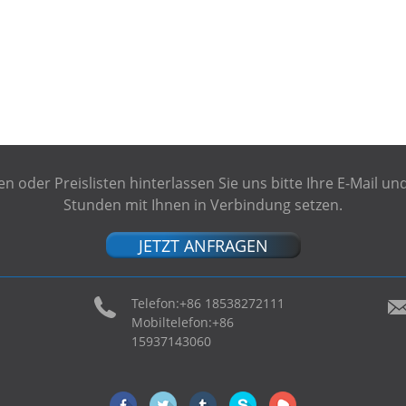
 oder Preislisten hinterlassen Sie uns bitte Ihre E-Mail u
Stunden mit Ihnen in Verbindung setzen.
JETZT ANFRAGEN
Telefon:
+86 18538272111
Mobiltelefon:
+86
15937143060