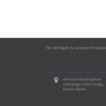
Für Anfragen zu unseren Produkten
Adresse:
Industriegebiet
Dahuangye, Stadt Gongyi,
Provinz Henan